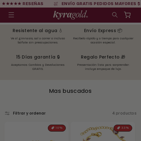
Ir
+ ★★★★★ RESEÑAS
ENVÍO GRATIS PEDIDOS MAYORES $
directamente
al contenido
Carrito
Resistente al agua 💧
Envío Express 📦
Ve al gimnasio, sal a correr o incluso
Recíbelo rápido y a tiempo para cualquier
báñate sin preocupaciones.
ocasión especial.
15 Días garantía 🔒
Regalo Perfecto 🎁
Aceptamos Cambios y Devoluciones
Presentación lista para sorprender:
GRATIS.
incluye empaque de lujo.
C
Mas buscados
o
l
e
Filtrar y ordenar
4 productos
c
c
10%
33%
i