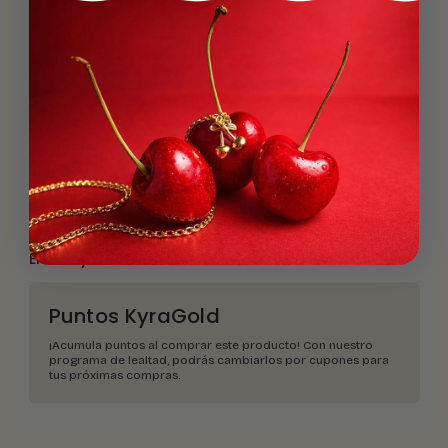
¿Qué material
es?
Material
Descripción
Envíos y devoluciones
Puntos KyraGold
¡Acumula puntos al comprar este producto! Con nuestro
programa de lealtad, podrás cambiarlos por cupones para
tus próximas compras.