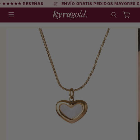
Ir
0+ ★★★★★ RESEÑAS
ENVÍO GRATIS PEDIDOS MAYORES 
directamente
al contenido
Carrito
Ir
directamente
a la
información
del producto