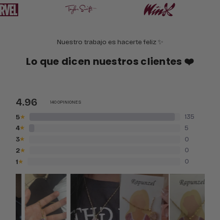
Nuestro trabajo es hacerte feliz ✨
Lo que dicen nuestros clientes ❤️
4.96
140 OPINIONES
5
135
★
4
5
★
3
0
★
2
0
★
1
0
★