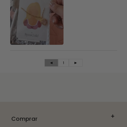
◄
1
►
Comprar