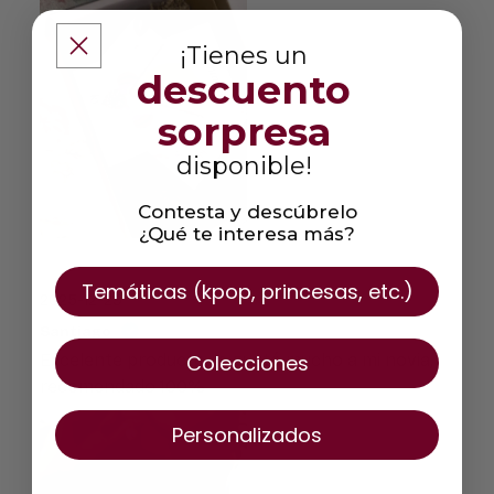
¡Tienes un
descuento
sorpresa
disponible!
Contesta y descúbrelo
¿Qué te interesa más?
Temáticas (kpop, princesas, etc.)
2025-12-29
Santiago
Colecciones
Excelente producto, le gustó mucho a mi novia,
recomendado 100%
Personalizados