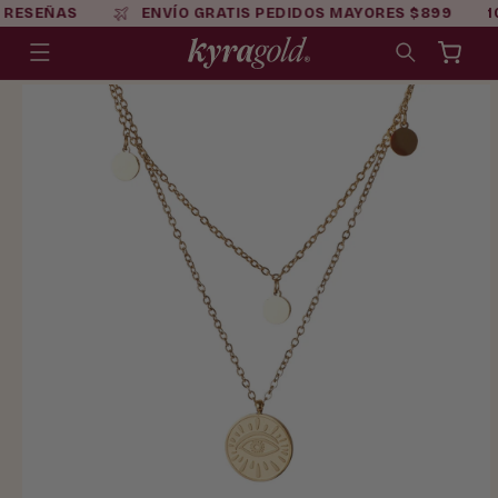
Ir
 RESEÑAS
ENVÍO GRATIS PEDIDOS MAYORES $899
1
directamente
al contenido
Carrito
Ir
directamente
a la
información
del producto