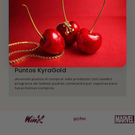
¿Qué material
es?
Material
Descripción
Envíos y devoluciones
Puntos KyraGold
¡Acumula puntos al comprar este producto! Con nuestro
programa de lealtad, podrás cambiarlos por cupones para
tus próximas compras.