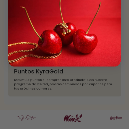
¿Qué material
es?
Material
Descripción
Envíos y devoluciones
Puntos KyraGold
¡Acumula puntos al comprar este producto! Con nuestro
programa de lealtad, podrás cambiarlos por cupones para
tus próximas compras.